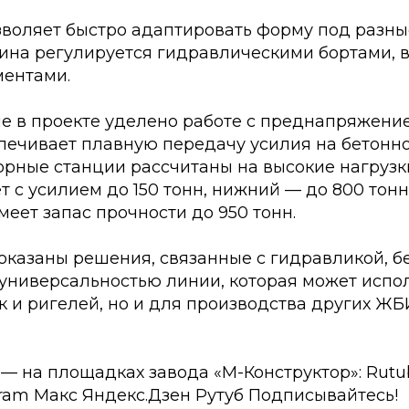
зволяет быстро адаптировать форму под разны
ина регулируется гидравлическими бортами, 
ентами.
е в проекте уделено работе с преднапряжени
печивает плавную передачу усилия на бетонно
орные станции рассчитаны на высокие нагрузк
т с усилием до 150 тонн, нижний — до 800 тонн
еет запас прочности до 950 тонн.
показаны решения, связанные с гидравликой, 
 универсальностью линии, которая может испо
к и ригелей, но и для производства других ЖБ
 — на площадках завода «М-Конструктор»:
Rut
gram
Макс
Яндекс.Дзен
Рутуб
Подписывайтесь!