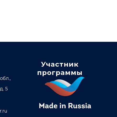
Участник
программы
обл.,
д. 5
.ru