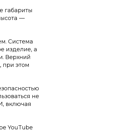
е габариты
высота —
ем. Система
е изделие, а
и. Верхний
, при этом
безопасностью
льзоваться не
И, включая
ube
YouTube