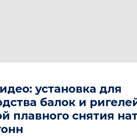
идео: установка для
дства балок и ригелей
ой плавного снятия на
тонн