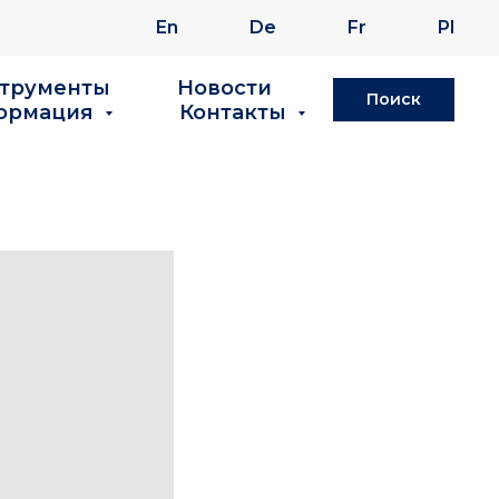
En
De
Fr
Pl
струменты
Новости
Поиск
ормация
Контакты