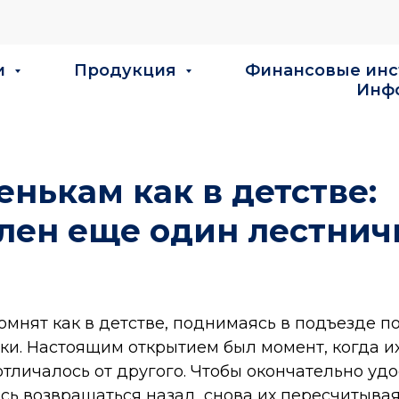
и
Продукция
Финансовые ин
Инф
енькам как в детстве:
влен еще один лестни
омнят как в детстве, поднимаясь в подъезде п
ки. Настоящим открытием был момент, когда и
тличалось от другого. Чтобы окончательно удо
сь возвращаться назад, снова их пересчитыва