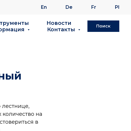
En
De
Fr
Pl
струменты
Новости
Поиск
ормация
Контакты
чный
о лестнице,
х количество на
стовериться в
я…