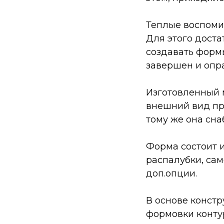
Теплые воспоми
Для этого доста
создавать форм
завершен и опра
Изготовленный 
внешний вид при
тому же она сн
Форма состоит 
распалубки, са
доп.опции.
В основе конст
формовки конту