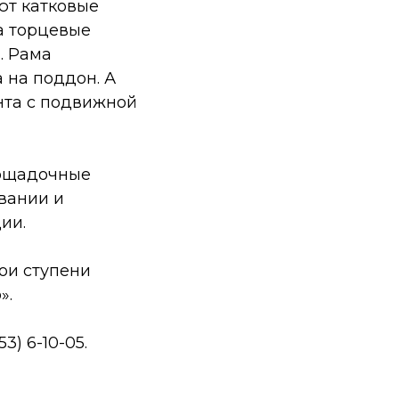
ют катковые
а торцевые
. Рама
 на поддон. А
нта с подвижной
лощадочные
вании и
ии.
ои ступени
».
3) 6-10-05.