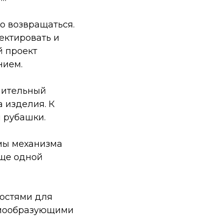
о возвращаться.
оектировать и
й проект
нием.
шительный
а изделия. К
 рубашки.
амы механизма
еще одной
ностями для
рмообразующими