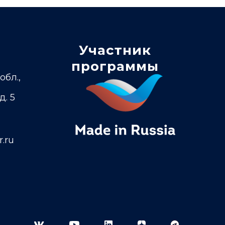
Участник
программы
обл.,
д. 5
.ru