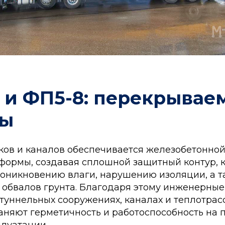
 и ФП5-8: перекрывае
лы
ков и каналов обеспечивается железобетонной
формы, создавая сплошной защитный контур, 
роникновению влаги, нарушению изоляции, а т
 обвалов грунта. Благодаря этому инженерные 
уннельных сооружениях, каналах и теплотрасс
раняют герметичность и работоспособность на
плуатации.