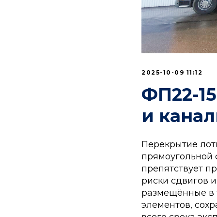
2025-10-09 11:12
ФП22-15
и кана
Перекрытие лот
прямоугольной 
препятствует п
риски сдвигов и
размещённые в т
элементов, сох
всего срока экс