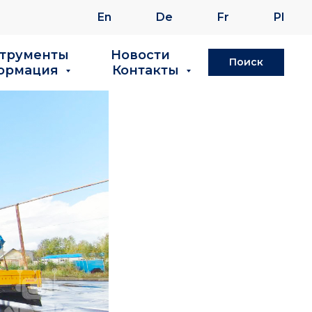
En
De
Fr
Pl
струменты
Новости
Поиск
ормация
Контакты