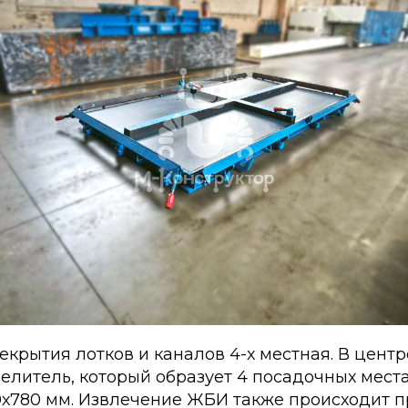
крытия лотков и каналов 4-х местная. В цент
елитель, который образует 4 посадочных мест
0х780 мм. Извлечение ЖБИ также происходит п