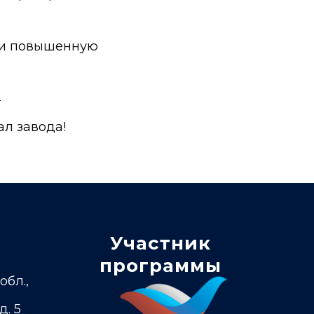
 и повышенную
.
л завода!
Участник
программы
обл.,
д. 5