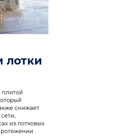
м лотки
 плитой
который
акже снижает
сети,
ах из лотковых
 протяжении