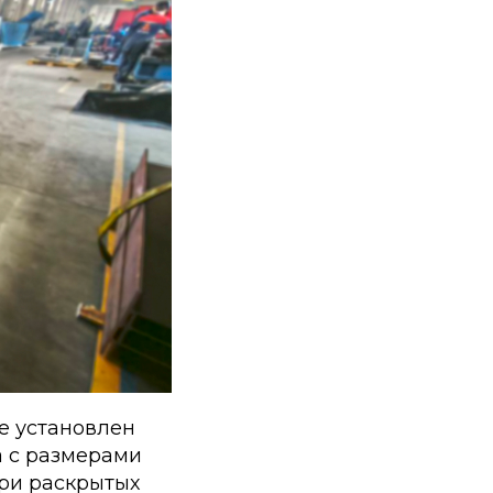
ре установлен
а с размерами
ри раскрытых