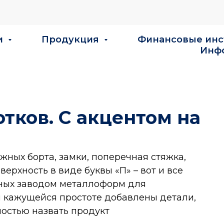
и
Продукция
Финансовые ин
Инф
тков. С акцентом на
ных борта, замки, поперечная стяжка,
рхность в виде буквы «П» – вот и все
ных заводом металлоформ для
й кажущейся простоте добавлены детали,
остью назвать продукт