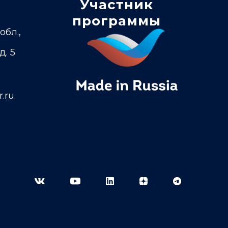
Участник
программы
обл.,
д. 5
.ru