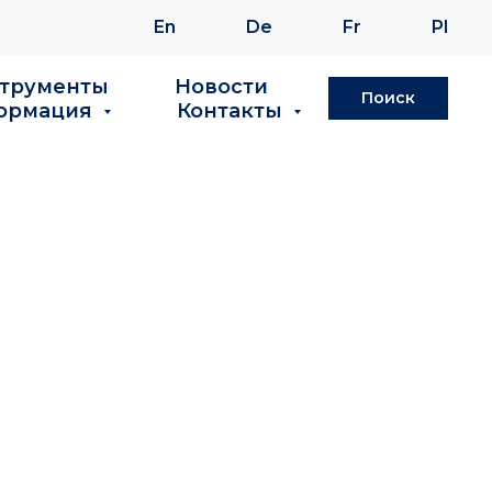
En
De
Fr
Pl
струменты
Новости
Поиск
ормация
Контакты