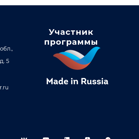
Участник
программы
обл.,
д. 5
.ru