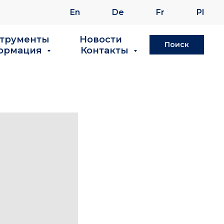
En
De
Fr
Pl
струменты
Новости
Поиск
ормация
Контакты