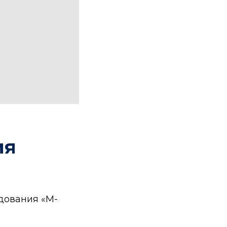
ия
дования «М-