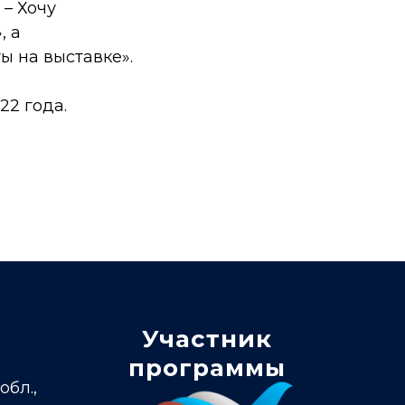
. – Хочу
, а
ы на выставке».
2 года.
Участник
программы
обл.,