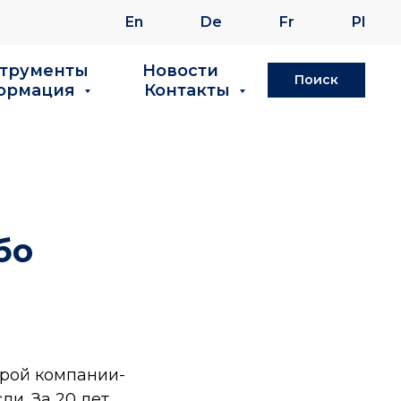
En
De
Fr
Pl
струменты
Новости
Поиск
ормация
Контакты
бо
орой компании-
и. За 20 лет