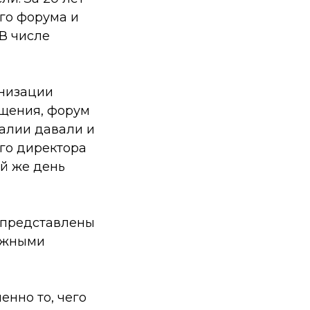
го форума и
В числе
анизации
бщения, форум
алии давали и
ого директора
ый же день
 представлены
бежными
енно то, чего