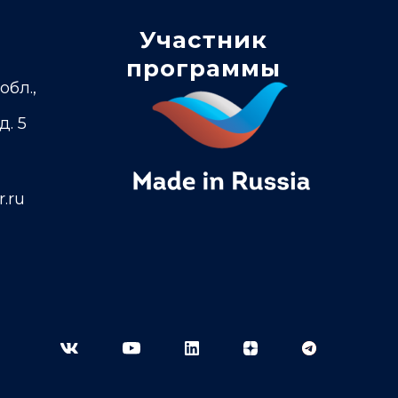
Участник
программы
обл.,
д. 5
.ru