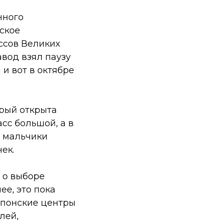
нного
дское
ассов Великих
авод взял паузу
и вот в октябре
орый открыта
асс большой, а в
у мальчики
ек.
 о выборе
ее, это пока
японские центры
лей,