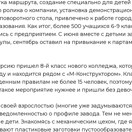
тка маршрута, создание специально для детей
 ролика о компании, установка демонстрацио
поворотного стола, привлечено к работе горо
зования. Как итог, более 500 учащихся 6-9 кл
сь с предприятием. С июня вместе с детьми з
улы, сентябрь оставил на привыкание к партам 
урсию пришел 8-й класс нового колледжа, кот
оду и находится рядом с «М-Конструктором». Кл
денным правилам не более 15 человек, поэтом
такое мероприятие нужнее и пришли без девоч
 своей взрослостью (многие уже задумываются
ведомленностью о профиле завода. Тем не мен
 дети. Знакомясь с механическим цехом, где 
вают пластиковые заготовки пустоообразовате