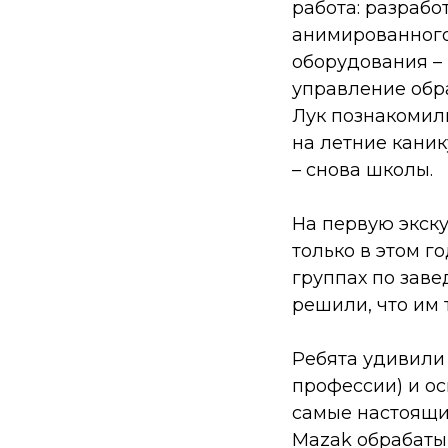
работа: разрабо
анимированного
оборудования – 
управление обра
Лук познакомили
на летние каник
– снова школы.
На первую экск
только в этом г
группах по заве
решили, что им 
Ребята удивили
профессии) и ос
самые настоящие
Mazak обрабаты