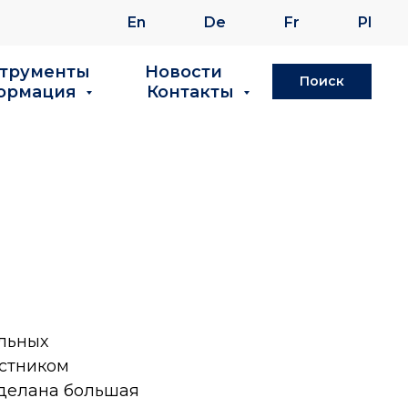
En
De
Fr
Pl
струменты
Новости
Поиск
ормация
Контакты
ольных
астником
делана большая