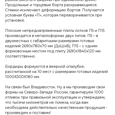
Продольные и торцевые борта раскрывающиеся.
Стяжки исключают деформацию бортов. Получается
условная буква «П», которая переворачивается при
установке.
Плоские непреднапряженные плиты лотков П5 и П15
производятся в металлоформах двух типов. П5 – в
двухместных с габаритными размерами готовых
изделий 2690х780х70 мм (ДхШхВ), П15 – с одним
формовочным местом под плиту 2690х1840х120 мм
соответственно.
Бордюры формуются в веерной опалубке,
рассчитанной на 10 мест с размерами готовых изделий
1000Х300Х180 мм.
На связи был Владивосток. Ну а мы производим свои
формы на Северо-Западе России, гарантируем 1000
отливок при правильной эксплуатации и утверждаем,
что тысячи километров не помеха, когда вам
необходима действительно качественная продукция -
произведем и поставим!