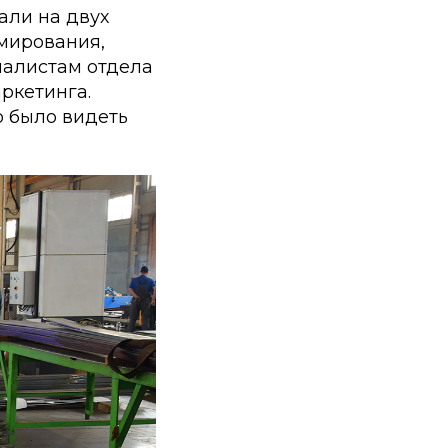
али на двух
рмирования,
иалистам отдела
аркетинга.
о было видеть