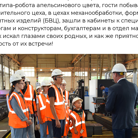
отипа
-
робота апельсинового цвета, гости побыв
вительного цеха, в цехах механообработки, фо
тных изделий (БВЦ), зашли в кабинеты к спец
гам и конструкторам, бухгалтерам и в отдел м
искал глазами своих родных, и как же приятн
ть от их встречи!