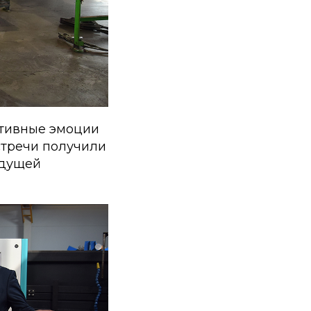
итивные эмоции
стречи получили
удущей