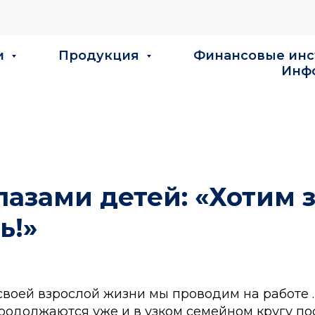
и
Продукция
Финансовые ин
Инф
лазами детей: «Хотим 
ь!»
своей взрослой жизни мы проводим на работе 
продолжаются уже и в узком семейном кругу п