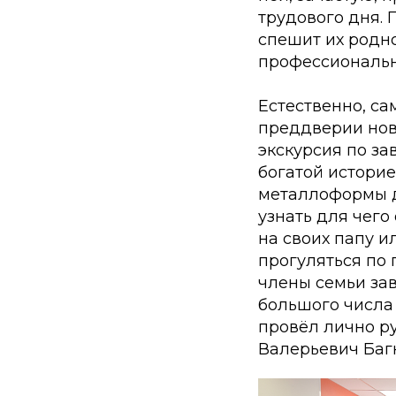
трудового дня. 
спешит их родно
профессиональн
Естественно, с
преддверии нов
экскурсия по за
богатой истори
металлоформы д
узнать для чего 
на своих папу и
прогуляться по
члены семьи зав
большого числа 
провёл лично р
Валерьевич Баг