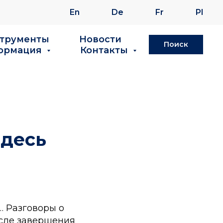
En
De
Fr
Pl
струменты
Новости
Поиск
ормация
Контакты
здесь
… Разговоры о
осле завершения