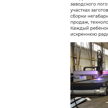
заводского лог
участках загото
сборки негабари
продаж, техноло
Каждый ребёнок 
искреннюю радос