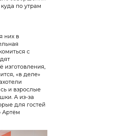
 куда по утрам
 них в
ельная
комиться с
одят
ё изготовления,
ится, «в деле»
захотели
сь и взрослые
ки. А из-за
орые для гостей
р Артём