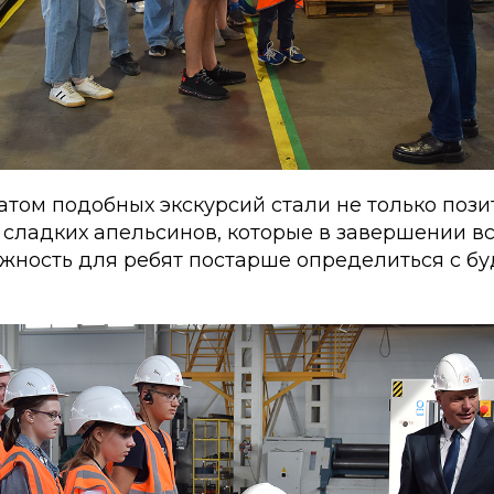
атом подобных экскурсий стали не только поз
 сладких апельсинов, которые в завершении в
ожность для ребят постарше определиться с б