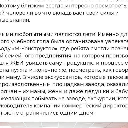
Поэтому близким всегда интересно посмотреть,
й человек и во что вкладывает свои силы и
ые знания.
амыми любопытными являются дети. Именно для
ого учебного года была организована увлекат
воду «М-Конструктор», где ребята смогли позна
ей семейного предприятия, на котором произв
ля ЖБИ, увидеть саму продукцию и процесс е
она нужна и, конечно же, посмотреть, как говор
ли маму. В числе экскурсантов, которые также 
 производственным площадкам завода, оказали
одчан – их мамы, жены и даже дедушки и бабуш
желающих побывать на заводе, экскурсии, кот
уководитель компании коммерческий директо
нюк, не ограничились одним днём.