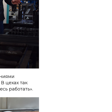
ениями
В цехах так
есь работать».